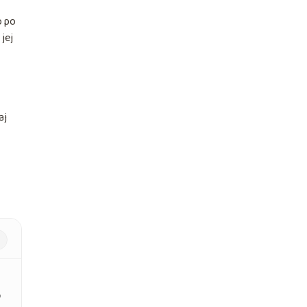
o po
jej
aj
o