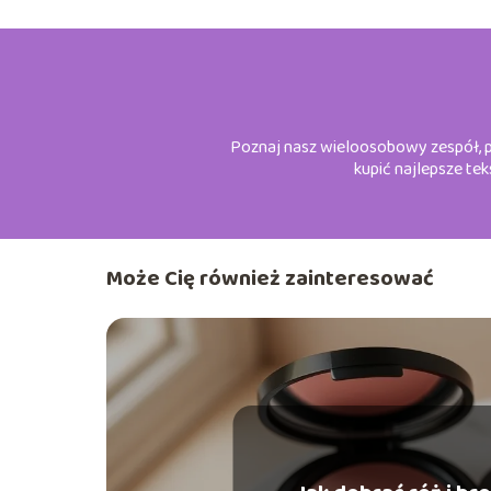
Poznaj nasz wieloosobowy zespół, pa
kupić najlepsze tek
Może Cię również zainteresować