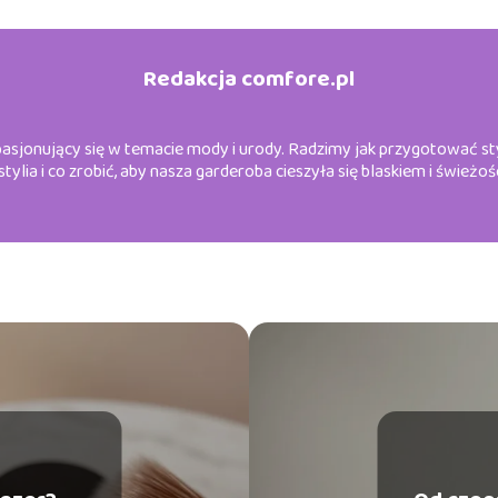
Redakcja comfore.pl
sjonujący się w temacie mody i urody. Radzimy jak przygotować styli
stylia i co zrobić, aby nasza garderoba cieszyła się blaskiem i świeżośc