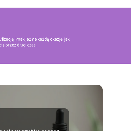
zację i makijaż na każdą okazję, jak
ią przez długi czas.