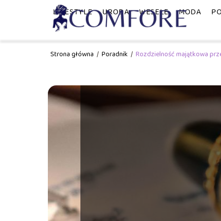
LIFESTYLE
URODA
WESELE
MODA
PO
Strona główna
/
Poradnik
/
Rozdzielność majątkowa prze