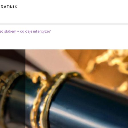
RADNIK
d ślubem – co daje intercyza?