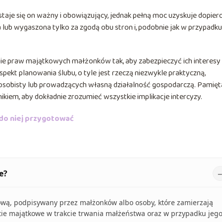
 staje się on ważny i obowiązujący, jednak pełną moc uzyskuje dopier
ub wygaszona tylko za zgodą obu stron i, podobnie jak w przypadku 
anie praw majątkowych małżonków tak, aby zabezpieczyć ich interesy
spekt planowania ślubu, o tyle jest rzeczą niezwykle praktyczną,
 osobisty lub prowadzących własną działalność gospodarczą. Pamięt
kiem, aby dokładnie zrozumieć wszystkie implikacje intercyzy.
 do niej przygotować
e?
ową, podpisywany przez małżonków albo osoby, które zamierzają
tie majątkowe w trakcie trwania małżeństwa oraz w przypadku jeg