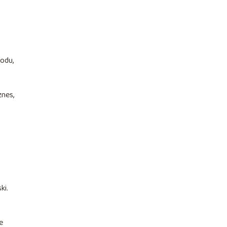
odu,
znes,
ki.
e