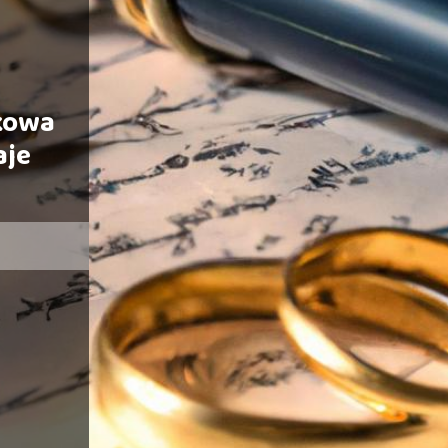
kowa
aje