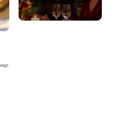
podarować?
lnego