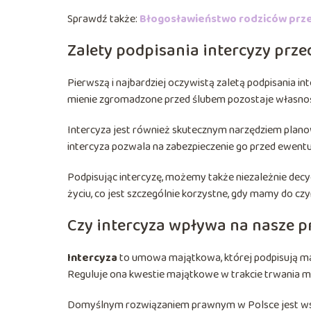
Sprawdź także:
Błogosławieństwo rodziców prze
Zalety podpisania intercyzy prz
Pierwszą i najbardziej oczywistą zaletą podpisania in
mienie zgromadzone przed ślubem pozostaje własności
Intercyza jest również skutecznym narzędziem planow
intercyza pozwala na zabezpieczenie go przed ewentu
Podpisując intercyzę, możemy także niezależnie de
życiu, co jest szczególnie korzystne, gdy mamy do c
Czy intercyza wpływa na nasze 
Intercyza
to umowa majątkowa, której podpisują ma
Reguluje ona kwestie majątkowe w trakcie trwania m
Domyślnym rozwiązaniem prawnym w Polsce jest ws